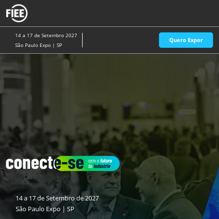
Pular
A
para
p
o
d
14 a 17 de Setembro 2027
Quero Expor
conteúdo
n
São Paulo Expo | SP
14 a 17 de Setembro de 2027
São Paulo Expo | SP