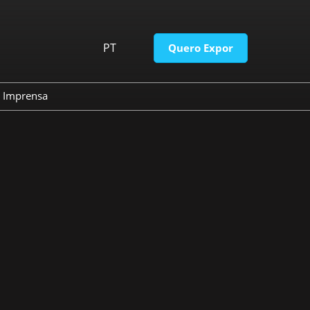
PT
Quero Expor
PT
EN
Imprensa
so
Contato de imprensa
Releases do Evento
gresso