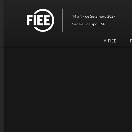
Pular
para
14 a 17 de Setembro 2027
o
São Paulo Expo | SP
conteúdo
A FIEE
P
Sobre a F
Blog da F
Galeria d
Assinar N
Informaçõ
segurança
bem-esta