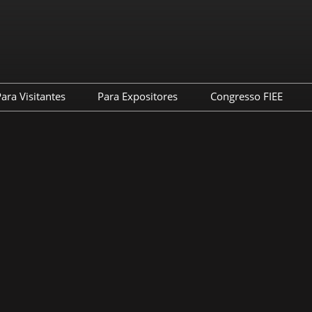
ara Visitantes
Para Expositores
Congresso FIEE
IEE
Credenciamento
Quero Expor
Sobre o Congres
IEE
Porque Visitar
Já sou expositor
Programação
e Fotos
Experiências
Produtos Digitais
Palestrantes
ewsletter
Congresso FIEE
Portal do Expositor
Patrocine o Con
es e políticas de
Lista de Expositores
, proteção e
r