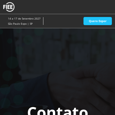
Pular
A
para
p
o
d
14 a 17 de Setembro 2027
Quero Expor
conteúdo
n
São Paulo Expo | SP
Contato