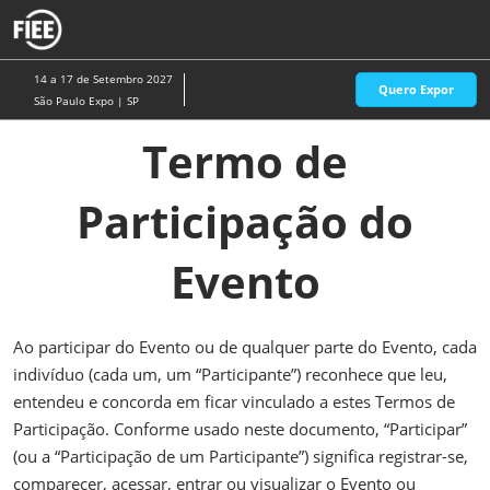
Pular
A
para
p
o
d
14 a 17 de Setembro 2027
Quero Expor
conteúdo
n
São Paulo Expo | SP
Termo de
Participação do
Evento
Ao participar do Evento ou de qualquer parte do Evento, cada
indivíduo (cada um, um “Participante”) reconhece que leu,
entendeu e concorda em ficar vinculado a estes Termos de
Participação. Conforme usado neste documento, “Participar”
(ou a “Participação de um Participante”) significa registrar-se,
comparecer, acessar, entrar ou visualizar o Evento ou