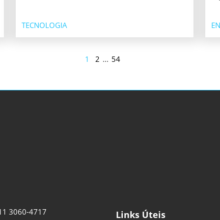
TECNOLOGIA
EN
1
2
...
54
11 3060-4717
Links Úteis