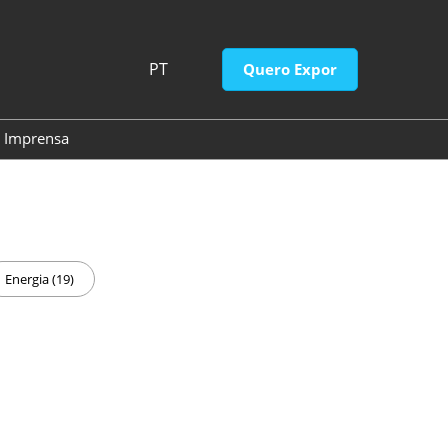
PT
Quero Expor
PT
EN
Imprensa
so
Contato de imprensa
Releases do Evento
Energia (19)
gresso