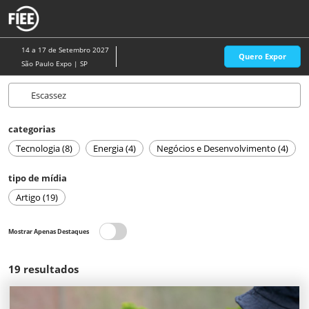
Pular
A
para
p
o
d
14 a 17 de Setembro 2027
Quero Expor
conteúdo
n
São Paulo Expo | SP
categorias
Tecnologia (8)
Energia (4)
Negócios e Desenvolvimento (4)
tipo de mídia
Artigo (19)
Mostrar Apenas Destaques
19
resultados