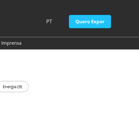
PT
Quero Expor
PT
EN
Imprensa
so
Contato de imprensa
Releases do Evento
Energia (9)
gresso