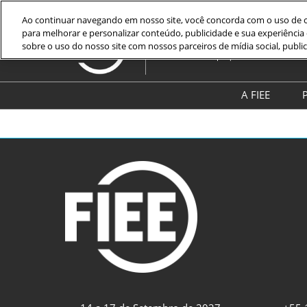
Pular
Ao continuar navegando em nosso site, você concorda com o uso de co
para
para melhorar e personalizar conteúdo, publicidade e sua experiênci
14 a 17 de Setembro 2027
o
sobre o uso do nosso site com nossos parceiros de mídia social, public
São Paulo Expo | SP
conteúdo
A FIEE
P
Sobre a F
Blog da F
Galeria d
Assinar N
Informaçõ
segurança
bem-esta