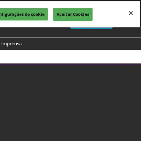
nfigurações de cookie
Aceitar Cookies
PT
Quero Expor
PT
EN
Imprensa
so
Contato de imprensa
Releases do Evento
gresso