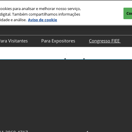
okies para analisar e melhorar nosso serviço,
Co
a digital. Também compartilhamos informações
idade e análise.
Aviso de cookie
ara Visitantes
Para Expositores
Congresso FIEE
IEE
Credenciamento
Quero Expor
Sobre o Congres
IEE
Porque Visitar
Já sou expositor
Programação
e Fotos
Experiências
Produtos Digitais
Palestrantes
ewsletter
Congresso FIEE
Portal do Expositor
Patrocine o Con
es e políticas de
Lista de Expositores
, proteção e
r