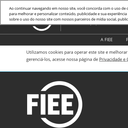
Pular
Ao continuar navegando em nosso site, você concorda com o uso de co
para
para melhorar e personalizar conteúdo, publicidade e sua experiênci
14 a 17 de Setembro 2027
o
sobre o uso do nosso site com nossos parceiros de mídia social, public
São Paulo Expo | SP
conteúdo
A FIEE
P
Sobre a F
Utilizamos cookies para operar este site e melhora
gerenciá-los, acesse nossa página de
Privacidade e 
Blog da F
Galeria d
Assinar N
Informaçõ
segurança
bem-esta