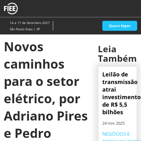
Pular
A
para
p
o
d
14 a 17 de Setembro 2027
Quero Expor
conteúdo
n
São Paulo Expo | SP
Novos
Leia
Também
caminhos
Leilão de
para o setor
transmissão
atrai
elétrico, por
investimento
de R$ 5,5
Adriano Pires
bilhões
24 nov 2025
e Pedro
NEGÓCIOS E