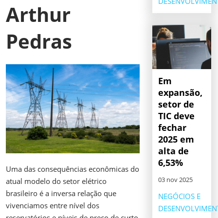
DESENVOLVIMEN
Arthur
Pedras
Em
expansão,
setor de
TIC deve
fechar
2025 em
alta de
6,53%
Uma das consequências econômicas do
03 nov 2025
atual modelo do setor elétrico
brasileiro é a inversa relação que
NEGÓCIOS E
vivenciamos entre nível dos
DESENVOLVIMEN
reservatórios e níveis de preço de curto