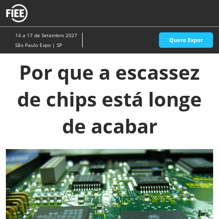
Pular
A
para
p
o
d
14 a 17 de Setembro 2027
Quero Expor
conteúdo
n
São Paulo Expo | SP
Por que a escassez
de chips está longe
de acabar