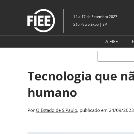
Pular
para
14 a 17 de Setembro 2027
o
São Paulo Expo | SP
conteúdo
A FIEE
P
Sobre a F
Blog da F
Tecnologia que nã
Galeria d
Assinar N
humano
Informaçõ
segurança
bem-esta
Por
O Estado de S.Paulo,
publicado em 24/09/202